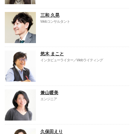
三和 久晃
Webコンサルタント
悠木 まこと
インタビューライター／Webライティング
兼山暖美
エンジニア
久保田えり