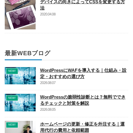
デバイスの向きによってCSSを変更する方
法
2020.04.08
最新WEBブログ
WordPressにWAFを導入する｜仕組み・設
NEW!
定・おすすめの選び方
2026.08.07
WordPressの脆弱性診断とは？無料ででき
NEW!
るチェックと対策を解説
2026.08.05
ホームページの更新・修正を外注する｜運
NEW!
用代行の費用と依頼範囲